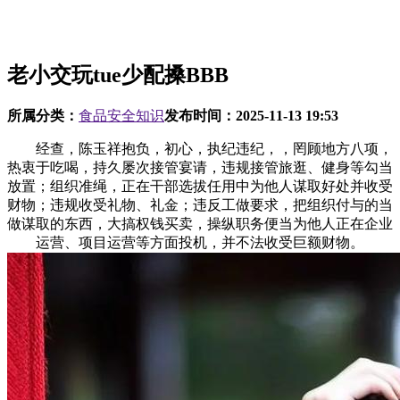
老小交玩tue少配搡BBB
所属分类：
食品安全知识
发布时间：
2025-11-13 19:53
经查，陈玉祥抱负，初心，执纪违纪，，罔顾地方八项，
热衷于吃喝，持久屡次接管宴请，违规接管旅逛、健身等勾当
放置；组织准绳，正在干部选拔任用中为他人谋取好处并收受
财物；违规收受礼物、礼金；违反工做要求，把组织付与的当
做谋取的东西，大搞权钱买卖，操纵职务便当为他人正在企业
运营、项目运营等方面投机，并不法收受巨额财物。